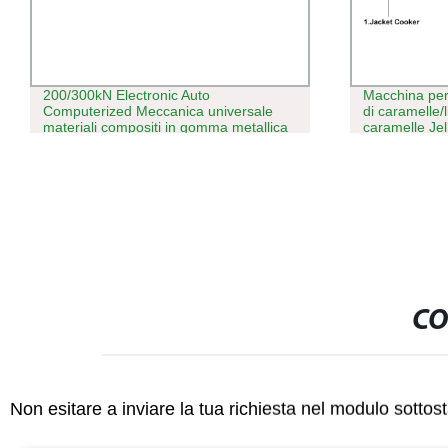
200/300kN Electronic Auto
Macchina per
Computerized Meccanica universale
di caramelle/
materiali compositi in gomma metallica
caramelle Jel
Pressione di trazione forza di piegatura
Macchinari/al
Test prova fornitore macchina
CO
Non esitare a inviare la tua richiesta nel modulo sotto