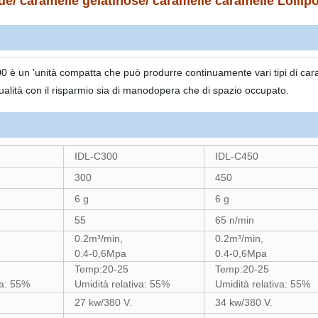
e/ caramelle gelatinose/ caramelle caramelle Lollip
 è un 'unità compatta che può produrre continuamente vari tipi di caram
ualità con il risparmio sia di manodopera che di spazio occupato.
IDL-C300
IDL-C450
300
450
6 g
6 g
55
65 n/min
0.2m³/min,
0.2m³/min,
0.4-0,6Mpa
0.4-0,6Mpa
Temp:20-25
Temp:20-25
va: 55%
Umidità relativa: 55%
Umidità relativa: 55%
27 kw/380 V.
34 kw/380 V.