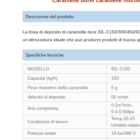
Caramelle dure/ caramelle morbid
Descrizione del prodotto
La linea di deposito di caramelle dure IDL-C150/300/450/600
un'attrezzatura ideale che può produrre prodotti di buona q
Specifiche tecniche
MODELLO
IDL-C150
Capacità (kg/h)
150
Peso massimo della caramella
6 g
Velocità di deposito
55 n/min
0.2m³/min,
Aria compressa
0.4-0,6Mpa
Temp:20-25
Condizione di lavoro
Umidità relati
Potenza totale
18 kw/380 V.