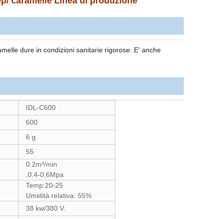
op/ caramelle Linea di produzione
elle dure in condizioni sanitarie rigorose. E' anche
IDL-C600
600
6 g
55
0.2m³/min
,0.4-0,6Mpa
Temp:20-25
Umidità relativa: 55%
38 kw/380 V.