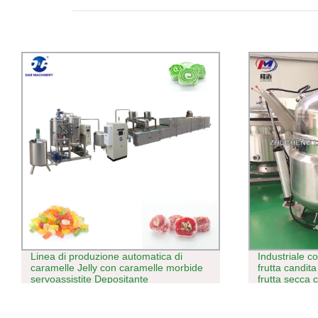
Industriale completamente automatico
OEM Natural 
frutta candita piccola frutta vegetale
Coffee AB Sli
frutta secca conservata Linea di
miglior bruci
lavorazione per immersione di zucchero
tenuato sopp
per pillola S