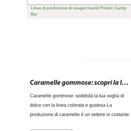
Linea di produzione di nougat muesli Protein Candy
zione
Bar
Tamburo di Rivestimento per Caramelle: Massima Qualità e Efficienza garantite
Caramelle gommose: scopri la linea colorata e gustosa per soddisfare la tua voglia di dolce
Caramelle gommose: soddisfa la tua voglia di
bei
dolce con la linea colorata e gustosa La
produzione di caramelle è un settore in costante
crescita, e la richiesta di caramelle gommose di