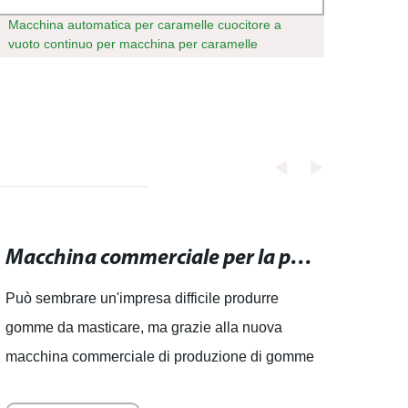
Macchina automatica per caramelle cuocitore a
Caram
vuoto continuo per macchina per caramelle
caram
depos
Macchina commerciale per la produzione di gomme da masticare: Massima produttività e qualità garantita!
Può sembrare un'impresa difficile produrre
Trova 
gomme da masticare, ma grazie alla nuova
dolci 
macchina commerciale di produzione di gomme
ricerc
da masticare, la produzione di gomme di alta
produ