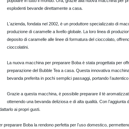
popolare in tutto il mondo. Ora, grazie alla nuova macchina per p
esplodenti bevande direttamente a casa.
L'azienda, fondata nel 2002, è un produttore specializzato di macc
produzione di caramelle a livello globale. La loro linea di produz
deposito di caramelle alle linee di formatura del cioccolato, offren
cioccolatini.
La nuova macchina per preparare Boba è stata progettata per offr
preparazione del Bubble Tea a casa. Questa innovativa macchina p
bevanda preferita in pochi semplici passaggi, portando l'autentico
Grazie a questa macchina, è possibile preparare il tè aromatizzato
ottenendo una bevanda deliziosa e di alta qualità. Con l'aggiunta di 
tarlo ai propri gusti.
na per preparare Boba la rendono perfetta per l'uso domestico, permett