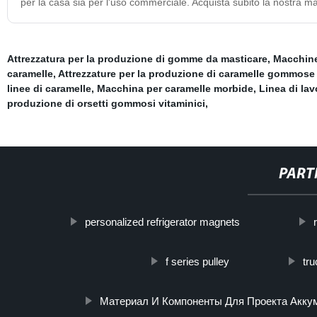
per la casa sia per l'uso commerciale. Acquista subito la nostra 
Attrezzatura per la produzione di gomme da masticare
,
Macchine
caramelle
,
Attrezzature per la produzione di caramelle gommos
linee di caramelle
,
Macchina per caramelle morbide
,
Linea di la
produzione di orsetti gommosi vitaminici
,
PART
personalized refrigerator magnets
f series pulley
tr
Материал И Компоненты Для Проекта Акку